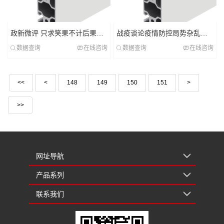
政新微评 只求笑果不计后果必喫苦
战疫谈论疫情防控局势杂乱怎么晋级构筑新式“防护罩”
数据查询
在线咨询
数据查询
在线咨询
<<
<
148
149
150
151
>
>>
网址导航
产品系列
联系我们